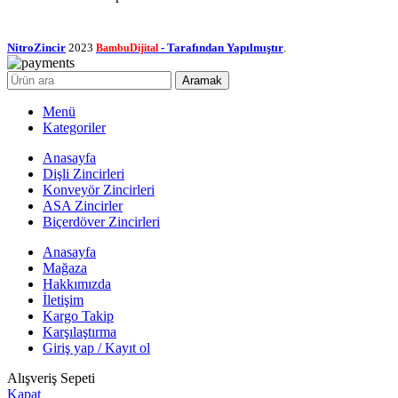
NitroZincir
2023
- Tarafından Yapılmıştır
.
BambuDijital
Aramak
Menü
Kategoriler
Anasayfa
Dişli Zincirleri
Konveyör Zincirleri
ASA Zincirler
Biçerdöver Zincirleri
Anasayfa
Mağaza
Hakkımızda
İletişim
Kargo Takip
Karşılaştırma
Giriş yap / Kayıt ol
Alışveriş Sepeti
Kapat