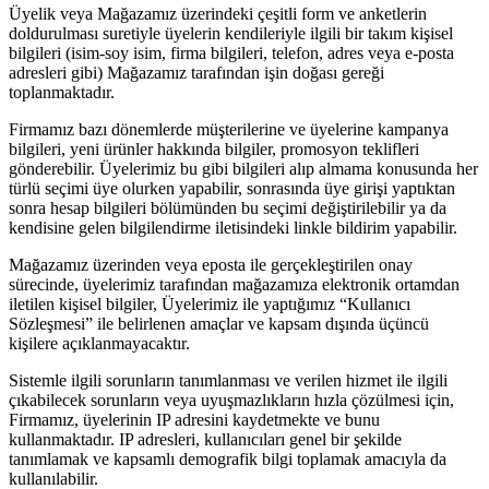
Üyelik veya Mağazamız üzerindeki çeşitli form ve anketlerin
doldurulması suretiyle üyelerin kendileriyle ilgili bir takım kişisel
bilgileri (isim-soy isim, firma bilgileri, telefon, adres veya e-posta
adresleri gibi) Mağazamız tarafından işin doğası gereği
toplanmaktadır.
Firmamız bazı dönemlerde müşterilerine ve üyelerine kampanya
bilgileri, yeni ürünler hakkında bilgiler, promosyon teklifleri
gönderebilir. Üyelerimiz bu gibi bilgileri alıp almama konusunda her
türlü seçimi üye olurken yapabilir, sonrasında üye girişi yaptıktan
sonra hesap bilgileri bölümünden bu seçimi değiştirilebilir ya da
kendisine gelen bilgilendirme iletisindeki linkle bildirim yapabilir.
Mağazamız üzerinden veya eposta ile gerçekleştirilen onay
sürecinde, üyelerimiz tarafından mağazamıza elektronik ortamdan
iletilen kişisel bilgiler, Üyelerimiz ile yaptığımız “Kullanıcı
Sözleşmesi” ile belirlenen amaçlar ve kapsam dışında üçüncü
kişilere açıklanmayacaktır.
Sistemle ilgili sorunların tanımlanması ve verilen hizmet ile ilgili
çıkabilecek sorunların veya uyuşmazlıkların hızla çözülmesi için,
Firmamız, üyelerinin IP adresini kaydetmekte ve bunu
kullanmaktadır. IP adresleri, kullanıcıları genel bir şekilde
tanımlamak ve kapsamlı demografik bilgi toplamak amacıyla da
kullanılabilir.