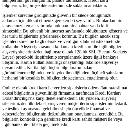
sahiplerinin güvenliğini ilk planda tutmaktadır. Kredi kartı
bilgileriniz hiçbir şekilde sistemimizde saklanmamaktadır.
İşlemler sürecine girdiğinizde güvenli bir sitede olduğunuzu
anlamak için dikkat etmeniz gereken iki şey vardır. Bunlardan biri
tarayıcınızın en alt satırında bulunan bir anahtar ya da kilit
simgesidir. Bu güvenli bir internet sayfasında olduğunuzu gösterir ve
her türlü bilgileriniz şifrelenerek korunur. Bu bilgiler, ancak satış
işlemleri sürecine bağlı olarak ve verdiğiniz talimat istikametinde
kullanılır. Alışveriş sırasında kullanılan kredi kartı ile ilgili bilgiler
alışveriş sitelerimizden bağımsız olarak 128 bit SSL (Secure Sockets
Layer) protokolü ile şifrelenip sorgulanmak üzere ilgili bankaya
ulaştırılır. Kartın kullanılabilirliği onaylandığı takdirde alışverişe
devam edilir. Kartla ilgili hiçbir bilgi tarafımızdan
görüntülenemediğinden ve kaydedilmediğinden, üçüncü şahısların
herhangi bir koşulda bu bilgileri ele geçirmesi engellenmiş olur.
Online olarak kredi kartı ile verilen siparişlerin ödeme/fatura/teslimat
adresi bilgilerinin güvenilirliği firmamız tarafından Kredi Kartları
Dolandırıcılığı’na karşı denetlenmektedir. Bu yüzden, alışveriş
sitelerimizden ilk defa sipariş veren müşterilerin siparişlerinin tedarik
ve teslimat aşamasına gelebilmesi için öncelikle finansal ve
adres/telefon bilgilerinin doğruluğunun onaylanması gereklidir. Bu
bilgilerin kontrolü için gerekirse kredi kartı sahibi müşteri ile veya
ilgili banka ile irtibata geçilmektedir.