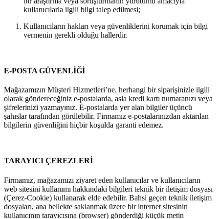
bir araştırma veya soruşturmanın yürütümü amacıyla
kullanıcılarla ilgili bilgi talep edilmesi;
Kullanıcıların hakları veya güvenliklerini korumak için bilgi
vermenin gerekli olduğu hallerdir.
E-POSTA GÜVENLİĞİ
Mağazamızın Müşteri Hizmetleri’ne, herhangi bir siparişinizle ilgili
olarak göndereceğiniz e-postalarda, asla kredi kartı numaranızı veya
şifrelerinizi yazmayınız. E-postalarda yer alan bilgiler üçüncü
şahıslar tarafından görülebilir. Firmamız e-postalarınızdan aktarılan
bilgilerin güvenliğini hiçbir koşulda garanti edemez.
TARAYICI ÇEREZLERİ
Firmamız, mağazamızı ziyaret eden kullanıcılar ve kullanıcıların
web sitesini kullanımı hakkındaki bilgileri teknik bir iletişim dosyası
(Çerez-Cookie) kullanarak elde edebilir. Bahsi geçen teknik iletişim
dosyaları, ana bellekte saklanmak üzere bir internet sitesinin
kullanıcının tarayıcısına (browser) gönderdiği küçük metin