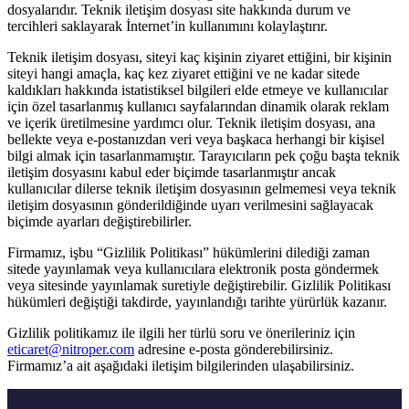
dosyalarıdır. Teknik iletişim dosyası site hakkında durum ve
tercihleri saklayarak İnternet’in kullanımını kolaylaştırır.
Teknik iletişim dosyası, siteyi kaç kişinin ziyaret ettiğini, bir kişinin
siteyi hangi amaçla, kaç kez ziyaret ettiğini ve ne kadar sitede
kaldıkları hakkında istatistiksel bilgileri elde etmeye ve kullanıcılar
için özel tasarlanmış kullanıcı sayfalarından dinamik olarak reklam
ve içerik üretilmesine yardımcı olur. Teknik iletişim dosyası, ana
bellekte veya e-postanızdan veri veya başkaca herhangi bir kişisel
bilgi almak için tasarlanmamıştır. Tarayıcıların pek çoğu başta teknik
iletişim dosyasını kabul eder biçimde tasarlanmıştır ancak
kullanıcılar dilerse teknik iletişim dosyasının gelmemesi veya teknik
iletişim dosyasının gönderildiğinde uyarı verilmesini sağlayacak
biçimde ayarları değiştirebilirler.
Firmamız, işbu “Gizlilik Politikası” hükümlerini dilediği zaman
sitede yayınlamak veya kullanıcılara elektronik posta göndermek
veya sitesinde yayınlamak suretiyle değiştirebilir. Gizlilik Politikası
hükümleri değiştiği takdirde, yayınlandığı tarihte yürürlük kazanır.
Gizlilik politikamız ile ilgili her türlü soru ve önerileriniz için
eticaret@nitroper.com
adresine e-posta gönderebilirsiniz.
Firmamız’a ait aşağıdaki iletişim bilgilerinden ulaşabilirsiniz.