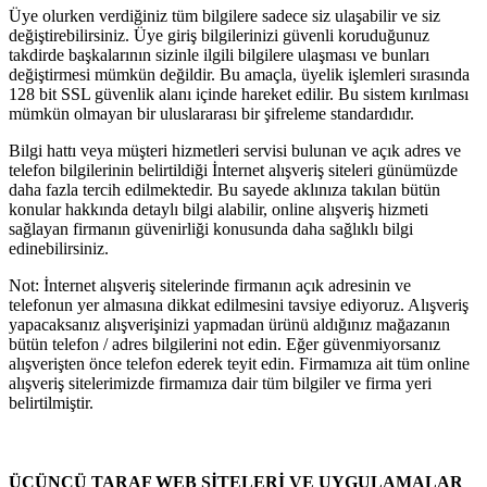
Üye olurken verdiğiniz tüm bilgilere sadece siz ulaşabilir ve siz
değiştirebilirsiniz. Üye giriş bilgilerinizi güvenli koruduğunuz
takdirde başkalarının sizinle ilgili bilgilere ulaşması ve bunları
değiştirmesi mümkün değildir. Bu amaçla, üyelik işlemleri sırasında
128 bit SSL güvenlik alanı içinde hareket edilir. Bu sistem kırılması
mümkün olmayan bir uluslararası bir şifreleme standardıdır.
Bilgi hattı veya müşteri hizmetleri servisi bulunan ve açık adres ve
telefon bilgilerinin belirtildiği İnternet alışveriş siteleri günümüzde
daha fazla tercih edilmektedir. Bu sayede aklınıza takılan bütün
konular hakkında detaylı bilgi alabilir, online alışveriş hizmeti
sağlayan firmanın güvenirliği konusunda daha sağlıklı bilgi
edinebilirsiniz.
Not: İnternet alışveriş sitelerinde firmanın açık adresinin ve
telefonun yer almasına dikkat edilmesini tavsiye ediyoruz. Alışveriş
yapacaksanız alışverişinizi yapmadan ürünü aldığınız mağazanın
bütün telefon / adres bilgilerini not edin. Eğer güvenmiyorsanız
alışverişten önce telefon ederek teyit edin. Firmamıza ait tüm online
alışveriş sitelerimizde firmamıza dair tüm bilgiler ve firma yeri
belirtilmiştir.
ÜÇÜNCÜ TARAF WEB SİTELERİ VE UYGULAMALAR