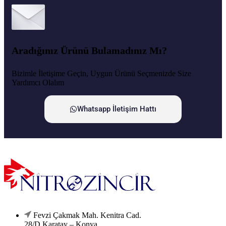
Aradığınız Ürünü Bulamadınız Mı?
Bizimle İletişime Geçin, Uygun Ürünü Seçmenizde Size
Yardımcı Olalım
Whatsapp İletişim Hattı
Fevzi Çakmak Mah. Kenitra Cad.
28/D Karatay – Konya