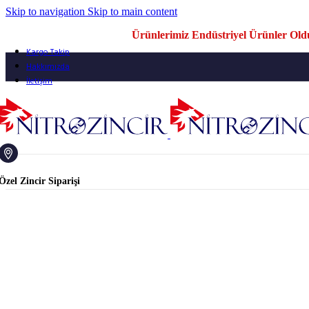
Skip to navigation
Skip to main content
Ürünlerimiz Endüstriyel Ürünler Olduğ
Kargo Takip
Hakkımızda
İletişim
Özel Zincir Siparişi
Ana Sayfa
/
Dişli Zincirleri
/
24 B1 Tek Sıra Zincir 5 MT Kutu