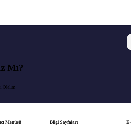
ız Mı?
ı Olalım
ıcı Menüsü
Bilgi Sayfaları
E-