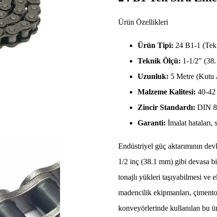
Ürün Özellikleri
Ürün Tipi:
24 B1-1 (Tek 
Teknik Ölçü:
1-1/2″ (38.
Uzunluk:
5 Metre (Kutu 
Malzeme Kalitesi:
40-42 
Zincir Standardı:
DIN 81
Garanti:
İmalat hataları,
Endüstriyel güç aktarımının devl
1/2 inç (38.1 mm) gibi devasa bir
tonajlı yükleri taşıyabilmesi ve 
madencilik ekipmanları, çimento d
konveyörlerinde kullanılan bu ür