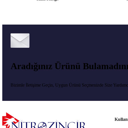
Aradığınız Ürünü Bulamadın
Bizimle İletişime Geçin, Uygun Ürünü Seçmenizde Size Yardımc
Kullan