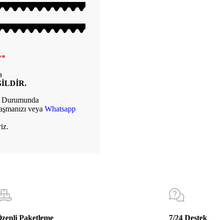
**
a
İLDİR.
iz Durumunda
aşmanızı veya
Whatsapp
iz.
zenli Paketleme
7/24 Destek