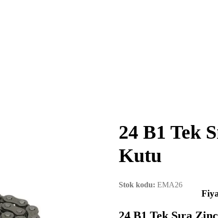
24 B1 Tek S
Kutu
Stok kodu:
EMA26
Fiya
24 B1 Tek Sıra Zin