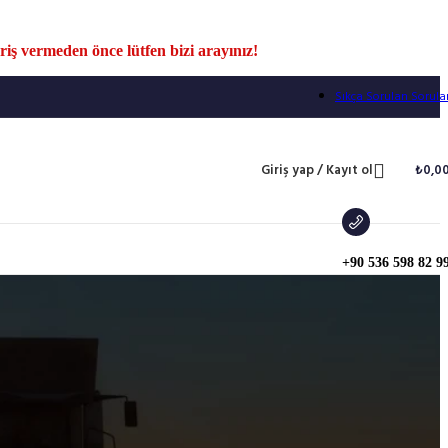
iş vermeden önce lütfen bizi arayınız!
Sıkça Sorulan Sorula
Giriş yap / Kayıt ol
₺
0,0
+90 536 598 82 9