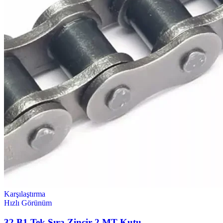
Karşılaştırma
Hızlı Görünüm
32 B1 Tek Sıra Zincir 2 MT Kutu