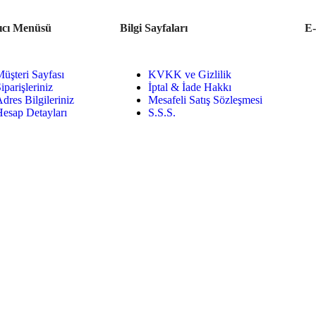
ıcı Menüsü
Bilgi Sayfaları
E-
üşteri Sayfası
KVKK ve Gizlilik
iparişleriniz
İptal & İade Hakkı
dres Bilgileriniz
Mesafeli Satış Sözleşmesi
esap Detayları
S.S.S.