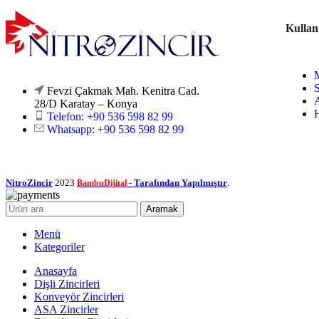
Kullan
M
S
Fevzi Çakmak Mah. Kenitra Cad.
A
28/D Karatay – Konya
H
Telefon: +90 536 598 82 99
Whatsapp: +90 536 598 82 99
NitroZincir
2023
- Tarafından Yapılmıştır
.
BambuDijital
Aramak
Menü
Kategoriler
Anasayfa
Dişli Zincirleri
Konveyör Zincirleri
ASA Zincirler