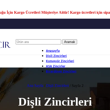
u İçin Kargo Ücretleri Müşteriye Aittir! Kargo ücretleri için sipar
Aramak
Anasayfa
Dişli Zincirleri
Konveyör Zincirleri
ASA Zincirler
Biçerdöver Zincirleri
Ana Sayfa
/
Dişli Zincirleri
/
Sayfa 2
Dişli Zincirleri