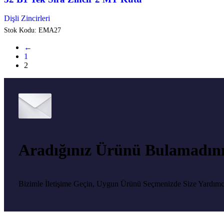
Dişli Zincirleri
Stok Kodu:
EMA27
←
1
2
Aradığınız Ürünü Bulamadın
Bizimle İletişime Geçin, Uygun Ürünü Seçmenizde Size Yardımc