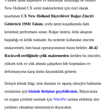
Yüksek hasat kapasitesi ve teknolojik üstünlüğü ile bilinen
New Holland CX serisi makineleriniz için özel olarak
tasarlanan
CX New Holland Biçerdöver Boğaz Zinciri
Götürücü 19Mt Takım
, zorlu tarım koşullarında dahi
kesintisiz performans sunar. Boğaz ünitesi, ürün akışının
başladığı en kritik noktadır; bu nedenle kullanılan zincirin
mukavemeti, tüm hasat operasyonunun hızını belirler.
40-42
Rockwell sertliğinde çelik malzemeden
üretilen bu zincirler,
yüksek tork ve yük altında çalışırken bile kopmalara ve
deformasyona karşı üstün dayanıklılık gösterir.
Detaylı teknik bilgi, stok durumu ve sipariş süreçleri hakkında
sorularınız için
bizimle iletişime geçebilirsiniz
.
İhtiyacınıza
en uygun çözümü sunmak için
NitroPer
uzman ekibimiz size
yardımcı olmaktan memnuniyet duyacaktır.