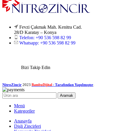
Fevzi Çakmak Mah. Kenitra Cad.
28/D Karatay – Konya
Telefon: +90 536 598 82 99
Whatsapp: +90 536 598 82 99
Bizi Takip Edin
NitroZincir
2023
- Tarafından Yapılmıştır
.
BambuDijital
Aramak
Menü
Kategoriler
Anasayfa
Dişli Zincirleri